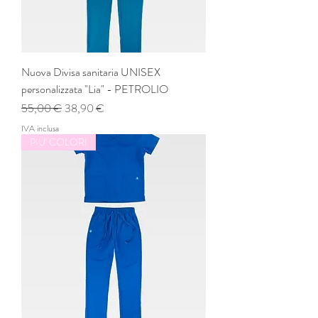
Nuova Divisa sanitaria UNISEX
personalizzata "Lia" - PETROLIO
Prezzo regolare
Prezzo scontato
55,00 €
38,90 €
IVA inclusa
PIU' COLORI