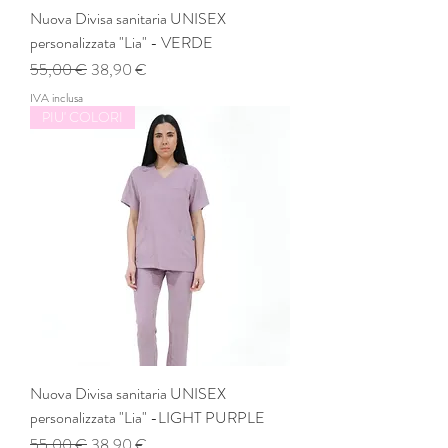
Nuova Divisa sanitaria UNISEX
personalizzata "Lia" - VERDE
Prezzo regolare
Prezzo scontato
55,00 €
38,90 €
IVA inclusa
PIU' COLORI
Nuova Divisa sanitaria UNISEX
personalizzata "Lia" -LIGHT PURPLE
Prezzo regolare
Prezzo scontato
55,00 €
38,90 €