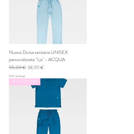
Nuova Divisa sanitaria UNISEX
personalizzata "Lia" - ACQUA
Prezzo regolare
Prezzo scontato
55,00 €
38,90 €
IVA inclusa
PIU' COLORI