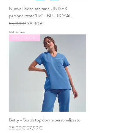
Nuova Divisa sanitaria UNISEX
personalizzata"Lia" - BLU ROYAL
Prezzo regolare
Prezzo scontato
55,00 €
38,90 €
IVA inclusa
PIU' COLORI
Betty - Scrub top donna personalizzato
Prezzo regolare
Prezzo scontato
35,00 €
27,99 €