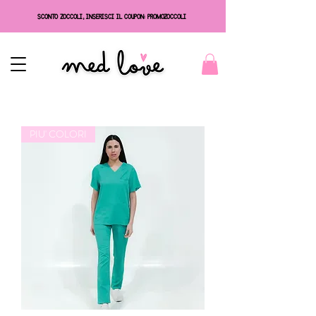
SCONTO ZOCCOLI, INSERISCI IL COUPON: PROMOZOCCOLI
PIU' COLORI