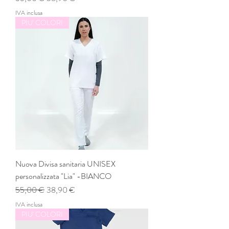
IVA inclusa
PIU' COLORI
Nuova Divisa sanitaria UNISEX
personalizzata "Lia" -BIANCO
Prezzo regolare
Prezzo scontato
55,00 €
38,90 €
IVA inclusa
PIU' COLORI