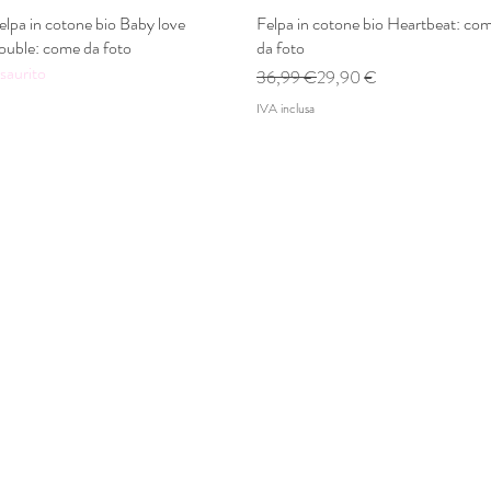
elpa in cotone bio Baby love
Vista rapida
Felpa in cotone bio Heartbeat: co
Vista rapida
ouble: come da foto
da foto
saurito
Prezzo regolare
Prezzo scontato
36,99 €
29,90 €
IVA inclusa