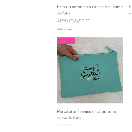
Felpa in cotone bio Arc en ciel: come
Vista rapida
F
da foto
d
E
Prezzo regolare
Prezzo scontato
41,90 €
30,90 €
IVA inclusa
NUOVO
Portatutto Tecnico di laboratorio:
Vista rapida
come da foto
Esaurito