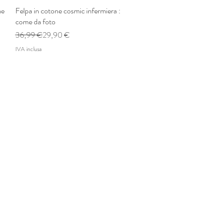
me
Felpa in cotone cosmic infermiera :
Vista rapida
come da foto
Prezzo regolare
Prezzo scontato
36,99 €
29,90 €
IVA inclusa