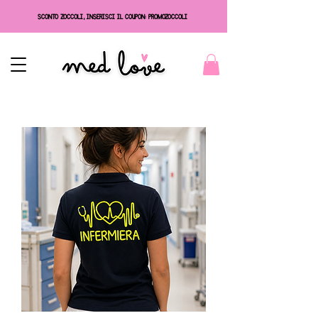
SCONTO ZOCCOLI, INSERISCI IL COUPON: PROMOZOCCOLI