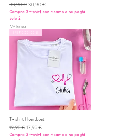
Prezzo regolare
Prezzo scontato
33,90 €
30,90 €
Compra 3 t-shirt con ricamo e ne paghi
solo 2
IVA inclusa
PIU' COLORI
T- shirt Heartbeat
Prezzo regolare
Prezzo scontato
19,95 €
17,95 €
Compra 3 t-shirt con ricamo e ne paghi