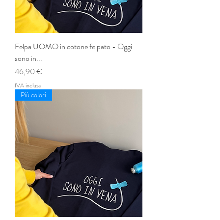
Felpa UOMO in cotone felpato - Oggi
sono in...
Prezzo
46,90 €
IVA inclusa
Più colori