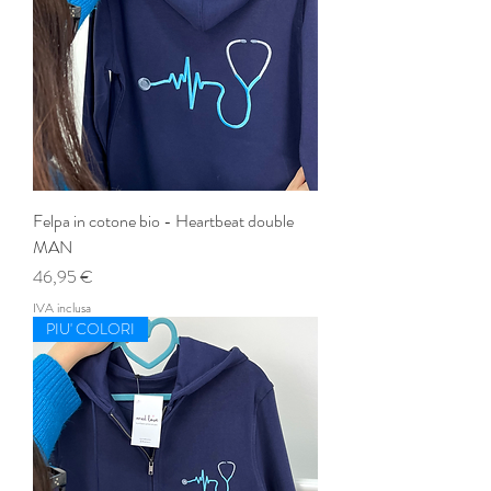
Felpa in cotone bio - Heartbeat double
MAN
Prezzo
46,95 €
IVA inclusa
PIU' COLORI