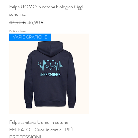
Felpa UOMO in cotone biologico Oggi
sono in...
Prezzo regolare
Prezzo scontato
47,90 €
46,90 €
IVA inclusa
VARIE GRAFICHE
Felpa sanitaria Uomo in cotone
FELPATO - Cuori in corsia -PIÙ
PROFESSIONI