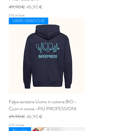
Prezzo regolare
Prezzo scontato
49,90 €
46,90 €
IVA inclusa
VARIE GRAFICHE
Felpa sanitaria Uomo in cotone BIO -
Cuori in corsia -PIÙ PROFESSIONI
Prezzo regolare
Prezzo scontato
49,90 €
46,90 €
IVA inclusa
Più colori