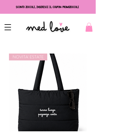
SCONTO ZOCCOLI, INSERISCI IL COUPON: PROMOZOCCOLI
NOVITA' ESTATE