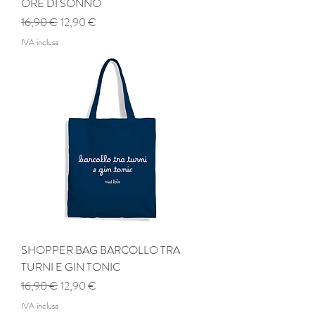
ORE DI SONNO
Prezzo regolare
Prezzo scontato
16,90 €
12,90 €
IVA inclusa
SHOPPER BAG BARCOLLO TRA
TURNI E GIN TONIC
Prezzo regolare
Prezzo scontato
16,90 €
12,90 €
IVA inclusa