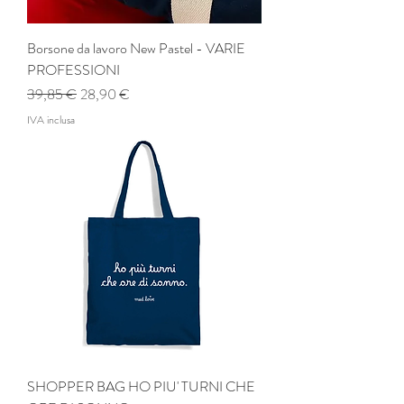
Borsone da lavoro New Pastel - VARIE
PROFESSIONI
Prezzo regolare
Prezzo scontato
39,85 €
28,90 €
IVA inclusa
SHOPPER BAG HO PIU' TURNI CHE