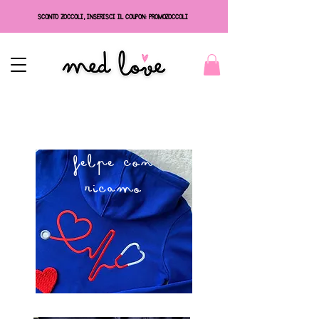
SCONTO ZOCCOLI, INSERISCI IL COUPON: PROMOZOCCOLI
felpe con
ricamo