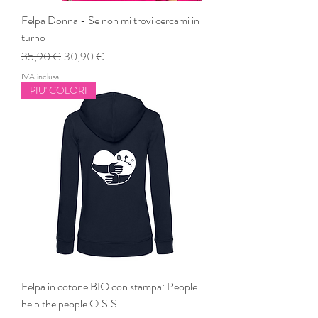
Felpa Donna - Se non mi trovi cercami in
turno
Prezzo regolare
Prezzo scontato
35,90 €
30,90 €
IVA inclusa
PIU' COLORI
Felpa in cotone BIO con stampa: People
help the people O.S.S.