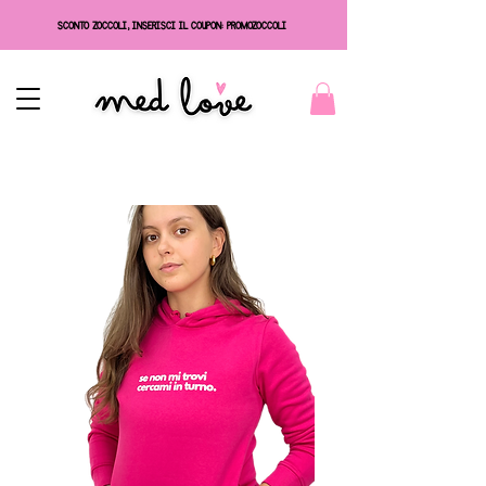
SCONTO ZOCCOLI, INSERISCI IL COUPON: PROMOZOCCOLI