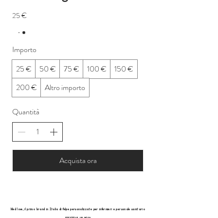
25 €
Importo
25 €
50 €
75 €
100 €
150 €
200 €
Altro importo
Quantità
Acquista ora
Med love, il primo brand in Italia di felpe personalizzate per infermieri e personale sanitario