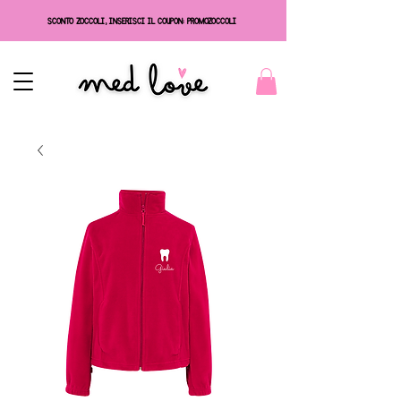
SCONTO ZOCCOLI, INSERISCI IL COUPON: PROMOZOCCOLI