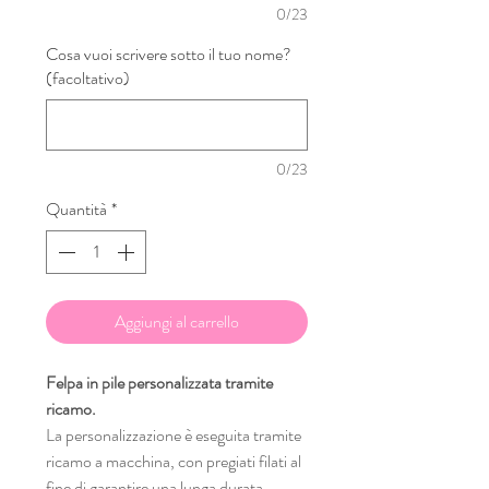
0/23
Cosa vuoi scrivere sotto il tuo nome?
(facoltativo)
0/23
Quantità
*
Aggiungi al carrello
Felpa in pile personalizzata tramite
ricamo.
La personalizzazione è eseguita tramite
ricamo a macchina, con pregiati filati al
fine di garantire una lunga durata.