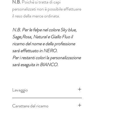
N.B.
Poichè si tratta di capi
personalizzati non è possibile effettuare
il reso della merce ordinata.
N.B. Per le felpe nel colore Sky blue,
Sage,Rosa, Natural e Giallo Fluo il
ricamo del nome e della professione
sarà effettuato in NERO.
Per i restanti colori la personalizzazione
sarà eseguita in BIANCO.
Lavaggio
Lavare a max. 30 gradi, non stirare.
Carattere del ricamo
Il ricamo relativo al nome sarà
effettuato con carattere "corsivo" in