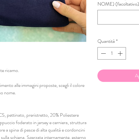
NOME) (facoltativo
Quantità
*
ite ricamo.
Ag
o alle immagini proposte, scegli il colore
 tuo nome.
 pettinato, preristretto, 20% Poliestere
puccio foderato in jersey e cerniera, struttura
re a spina di pesce di alta qualità e cordoncini
y sulla schiena. Sgarzata internamente, esterno