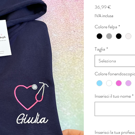
Prezzo
36,99 €
IVA inclusa
Colore felpa
*
Taglia
*
Seleziona
Colore fonendoscopi
Inserisci il tuo nome
*
Inserisci la tua pro