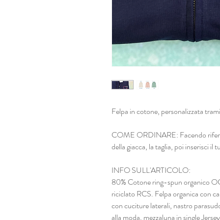
Felpa in cotone, personalizzata tram
COME ORDINARE: Facendo riferiment
della giacca, la taglia, poi inserisci il
INFO SULL'ARTICOLO:
80% Cotone ring-spun organico OCS,
riciclato RCS. Felpa organica con cap
con cuciture laterali, nastro parasudo
alla moda, mezzaluna in single Jerse