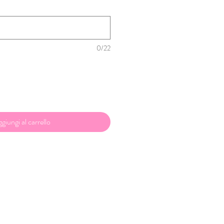
)
0/22
giungi al carrello