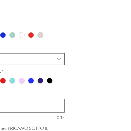
o
*
0/18
fessione (RICAMO SOTTO IL