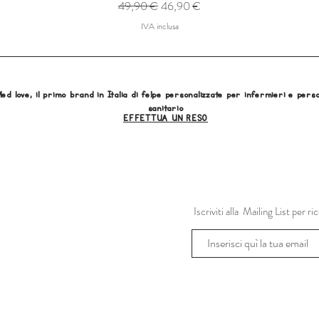
Prezzo regolare
Prezzo scontato
49,90 €
46,90 €
IVA inclusa
ed love, il primo brand in Italia di felpe personalizzate per infermieri e pers
sanitario
EFFETTUA UN RESO
Iscriviti alla Mailing List per 