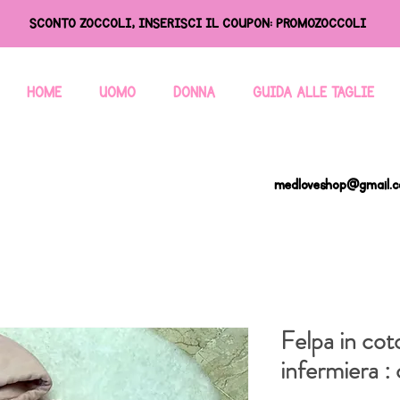
SCONTO ZOCCOLI, INSERISCI IL COUPON: PROMOZOCCOLI
HOME
UOMO
DONNA
GUIDA ALLE TAGLIE
medloveshop@gmail.
Felpa in co
infermiera :