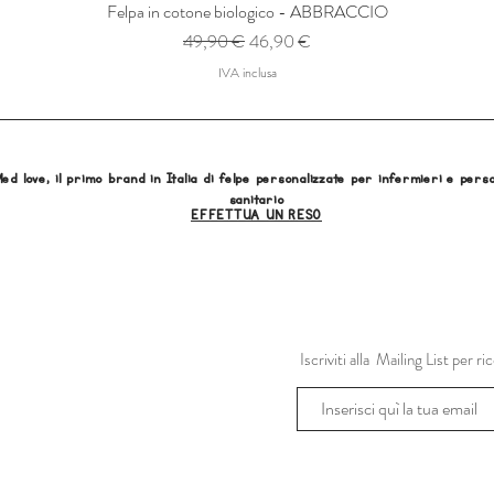
Felpa in cotone biologico - ABBRACCIO
Prezzo regolare
Prezzo scontato
49,90 €
46,90 €
IVA inclusa
ed love, il primo brand in Italia di felpe personalizzate per infermieri e pers
sanitario
EFFETTUA UN RESO
Iscriviti alla Mailing List per 