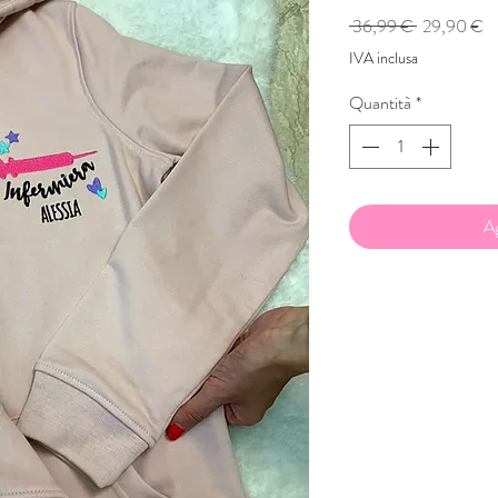
Prezzo
Pr
 36,99 € 
29,90 €
regolare
sc
IVA inclusa
Quantità
*
Ag