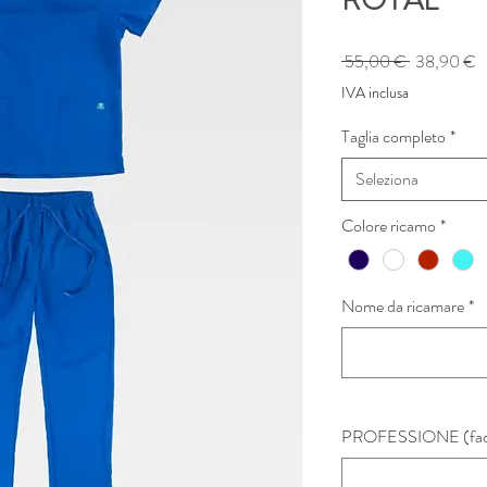
ROYAL
Prezzo
P
 55,00 € 
38,90 €
regolare
s
IVA inclusa
Taglia completo
*
Seleziona
Colore ricamo
*
Nome da ricamare
*
PROFESSIONE (faco