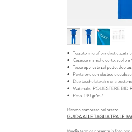
Tessuto microfibra elasticizzata b
Casacca maniche corte, scollo a V
Tasca applicata sul petto, due tas
Pantalone con elastico e coulisse
Due tasche laterali e una posteri
Materiale: POLIESTERE BID
Peso: 140 gr/m2
Ricamo compreso nel prezzo.
GUIDA ALLE TAGLIA TRA LE 
Maglia termica presente in foto non