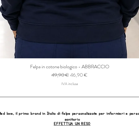
Felpa in cotone biologico - ABBRACCIO
Prezzo regolare
Prezzo scontato
49,90 €
46,90 €
IVA inclusa
ed love, il primo brand in Italia di felpe personalizzate per infermieri e pers
sanitario
EFFETTUA UN RESO