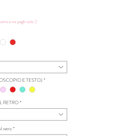
rezzo
contato
camo e ne paghi solo 2
icamo (STETOSCOPIO E TESTO)
*
L RETRO
*
l retro
*