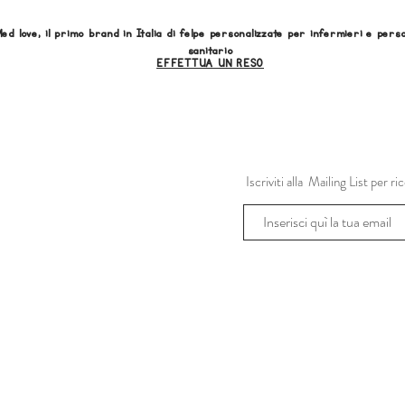
ed love, il primo brand in Italia di felpe personalizzate per infermieri e pers
sanitario
EFFETTUA UN RESO
Iscriviti alla Mailing List per 