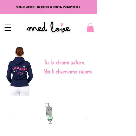
SCONTO ZOCCOLI, INSERISCI IL COUPON: PROMOZOCCOLI
✨ LE NOSTRE CREAZIONI ✨