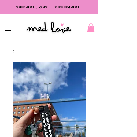
SCONTO ZOCCOLI, INSERISCI IL COUPON: PROMOZOCCOLI