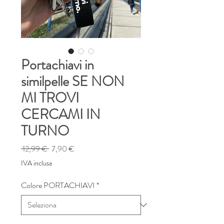
Portachiavi in
similpelle SE NON
MI TROVI
CERCAMI IN
TURNO
Prezzo
Prezzo
 12,99 € 
7,90 €
regolare
scontato
IVA inclusa
Colore PORTACHIAVI
*