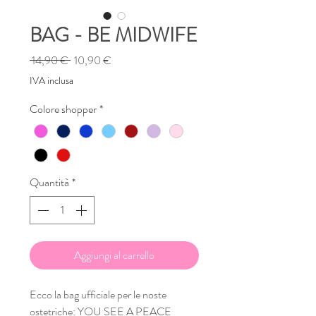
BAG - BE MIDWIFE
Prezzo
Prezzo
 14,90 € 
10,90 €
regolare
scontato
IVA inclusa
Colore shopper
*
Quantità
*
Aggiungi al carrello
Ecco la bag ufficiale per le noste
ostetriche: YOU SEE A PEACE