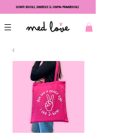
SCONTO ZOCCOLI, INSERISCI IL COUPON: PROMOZOCCOLI