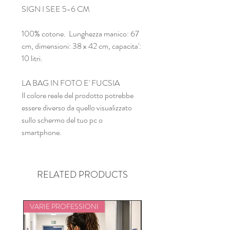
SIGN I SEE 5-6 CM
100% cotone. Lunghezza manico: 67
cm, dimensioni: 38 x 42 cm, capacita':
10 litri.
LA BAG IN FOTO E' FUCSIA
Il colore reale del prodotto potrebbe
essere diverso da quello visualizzato
sullo schermo del tuo pc o
smartphone.
RELATED PRODUCTS
VARIE PROFESSIONI
VARIE PROFESSIONI