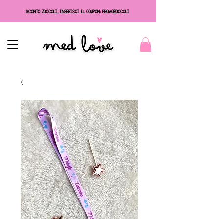
SCONTO ZOCCOLI, INSERISCI IL COUPON: PROMOZOCCOLI