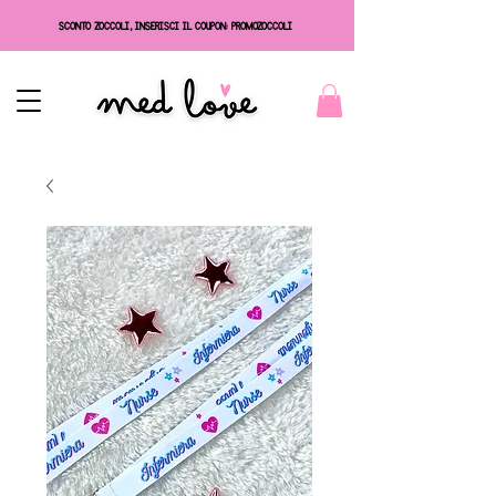
SCONTO ZOCCOLI, INSERISCI IL COUPON: PROMOZOCCOLI