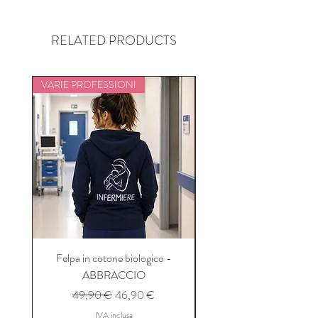
RELATED PRODUCTS
VARIE PROFESSIONI
VARIE PROFESSIONI
Felpa in cotone biologico -
Felpa in cotone felpat
ABBRACCIO
Prezzo regolare
Prezzo scontato
49,90 €
46,90 €
IVA inclusa