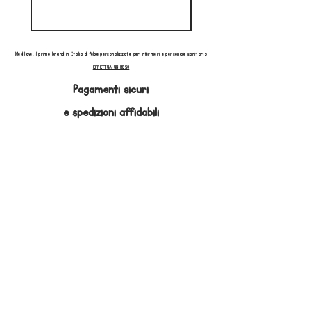
Med love, il primo brand in Italia di felpe personalizzate per infermieri e personale sanitario
EFFETTUA UN RESO
Pagamenti sicuri
e
spedizioni affidabili
Iscriviti alla Mailing List per ricevere in
anteprima le nostre promozioni