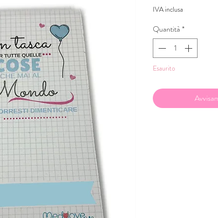
regolare
scon
IVA inclusa
Quantità
*
Esaurito
Avvisam