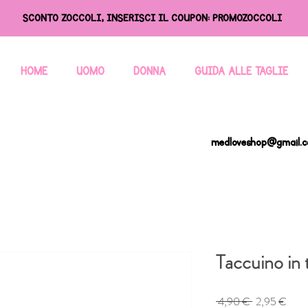
SCONTO ZOCCOLI, INSERISCI IL COUPON: PROMOZOCCOLI
HOME
UOMO
DONNA
GUIDA ALLE TAGLIE
medloveshop@gmail.
Taccuino in 
Prezzo
Prez
 4,90 € 
2,95 €