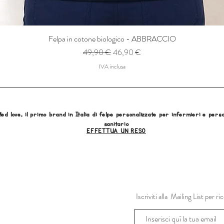
Felpa in cotone biologico - ABBRACCIO
Prezzo regolare
Prezzo scontato
49,90 €
46,90 €
IVA inclusa
ed love, il primo brand in Italia di felpe personalizzate per infermieri e pers
sanitario
EFFETTUA UN RESO
Iscriviti alla Mailing List per 