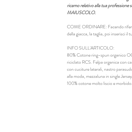
ricamo relativo alla tua professio
MAIUSCOLO.
COME ORDINARE: Facendo riferiment
della giacca, la taglia, poi inserisci il
INFO SULL'ARTICOLO:
80% Cotone ring-spun organico OCS,
riciclato RCS. Felpa organica con cap
con cuciture laterali, nastro parasudo
alla moda, mezzaluna in single Jerse
100% cotone molto liscio e morbido.