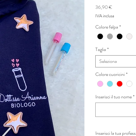
Prezzo
36,90 €
IVA inclusa
Colore felpa
*
Taglia
*
Seleziona
Colore cuoricini
*
Inserisci il tuo nome
*
Inserisci la tua profes