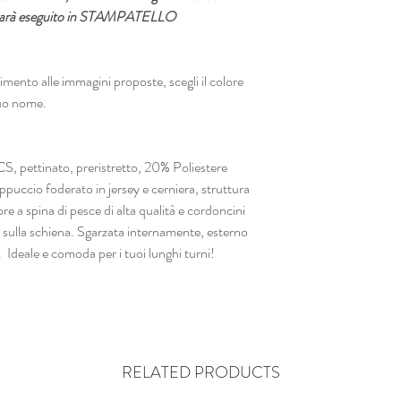
ne sarà eseguito in STAMPATELLO
o alle immagini proposte, scegli il colore
 tuo nome.
 pettinato, preristretto, 20% Poliestere
puccio foderato in jersey e cerniera, struttura
re a spina di pesce di alta qualità e cordoncini
y sulla schiena. Sgarzata internamente, esterno
 Ideale e comoda per i tuoi lunghi turni!
RELATED PRODUCTS