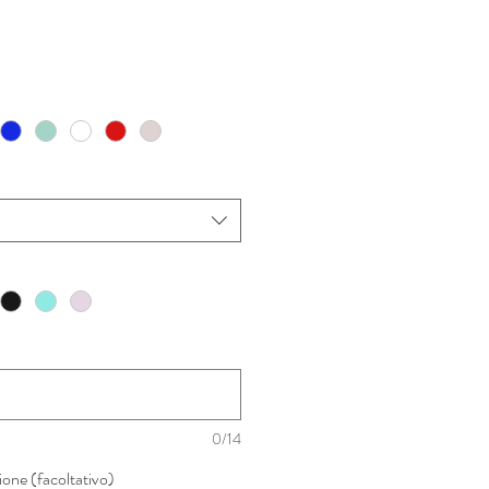
0/14
sione (facoltativo)