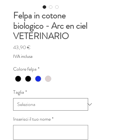
Felpa in cotone
biologico - Arc en ciel
VETERINARIO
Prezzo
43,90 €
IVA inclusa
Colore felpa
*
Taglia
*
Inserisci il tuo nome
*