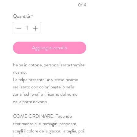
0/14
Quantità
*
Aggiungi al carrello
Felpa in cotone, personalizzata tramite
ricamo.
La felpa presenta un vistoso ricamo
realizzato con colori pastello nella
zona "schiena" e il ricamo del nome
nella parte davanti.
COME ORDINARE: Facendo
riferimento alle immagini proposte,
scegli il colore della giacca, la taglia, poi