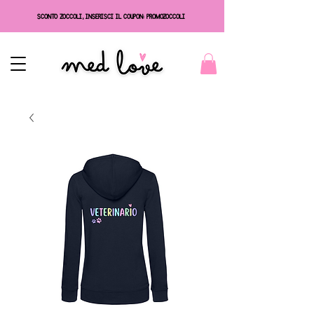
SCONTO ZOCCOLI, INSERISCI IL COUPON: PROMOZOCCOLI