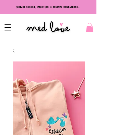
SCONTO ZOCCOLI, INSERISCI IL COUPON: PROMOZOCCOLI