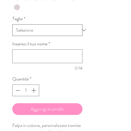
Taglia
*
Inserisci il tuo nome
*
0/18
Quantità
*
Aggiungi al carrello
Felpa in cotone, personalizzata tramite