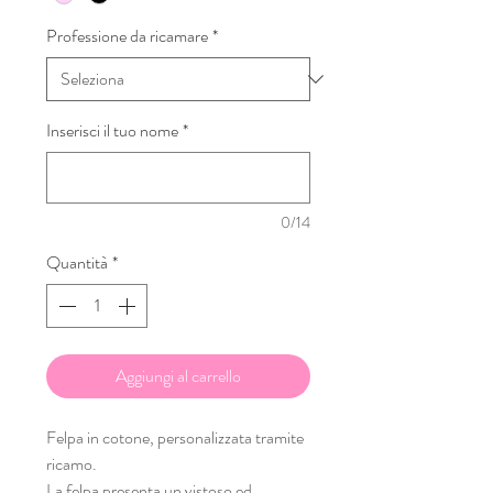
Professione da ricamare
*
Inserisci il tuo nome
*
0/14
Quantità
*
Aggiungi al carrello
Felpa in cotone, personalizzata tramite
ricamo.
La felpa presenta un vistoso ed