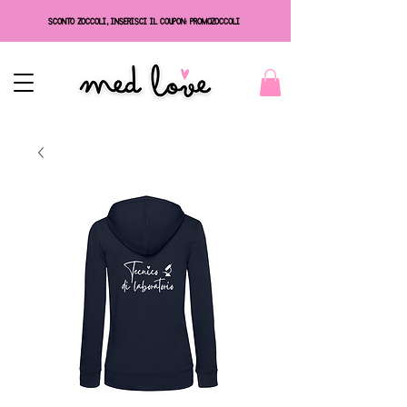
SCONTO ZOCCOLI, INSERISCI IL COUPON: PROMOZOCCOLI