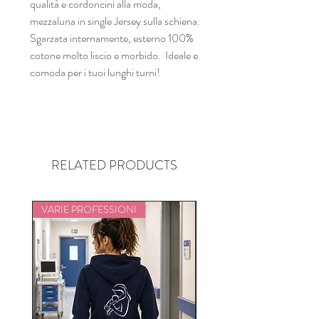
qualità e cordoncini alla moda,
mezzaluna in single Jersey sulla schiena.
Sgarzata internamente, esterno 100%
cotone molto liscio e morbido. Ideale e
comoda per i tuoi lunghi turni!
RELATED PRODUCTS
VARIE PROFESSIONI
VARIE PROFESSIONI