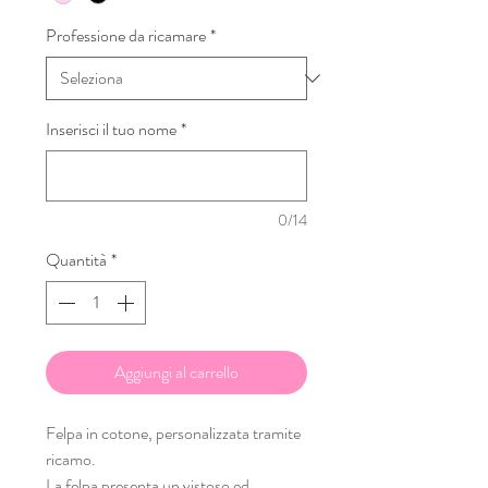
Professione da ricamare
*
Inserisci il tuo nome
*
0/14
Quantità
*
Aggiungi al carrello
Felpa in cotone, personalizzata tramite
ricamo.
La felpa presenta un vistoso ed