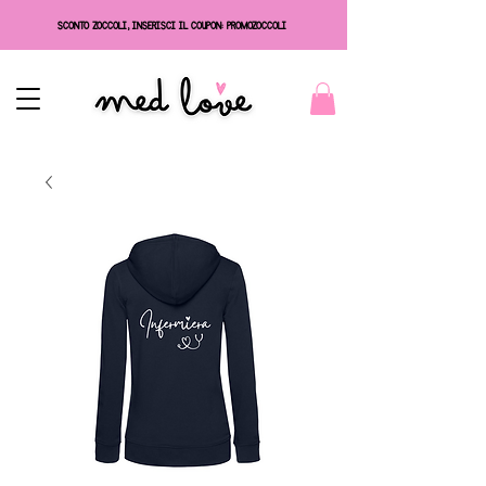
SCONTO ZOCCOLI, INSERISCI IL COUPON: PROMOZOCCOLI