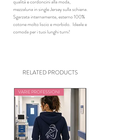
qualità e cordoncini alla moda,
mezzaluna in single Jersey sulla schiena.
Sgarzata internamente, esterno 100%
cotone molto liscio e morbido. Ideale e
comoda per i tuoi lunghi turni!
RELATED PRODUCTS
VARIE PROFESSIONI
VARIE PROFESSIONI