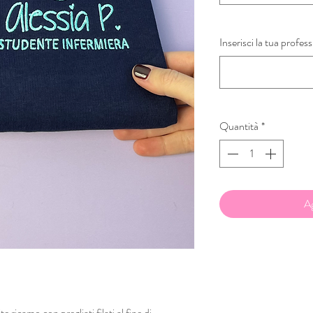
Inserisci la tua profes
Quantità
*
Ag
 ricamo con pregliati filati al fine di