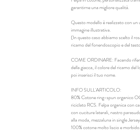
garantirne una migliore qualità.
Questo modello è realizzato con un u
immagine illustrativa.
(In questo caso abbiamo scelto il rosa 
ricamo del fonendoscopio e del testo
COME ORDINARE: Facendo riferiment
della giacca, il colore del ricamo del lo
poi inserisci il tuo nome.
INFO SULL'ARTICOLO:
80% Cotone ring-spun organico OCS,
riciclato RCS. Felpa organica con cap
con cuciture laterali, nastro parasudo
alla moda, mezzaluna in single Jerse
100% cotone molto liscio e morbido. 