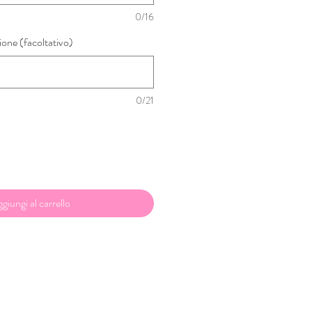
0/16
sione (facoltativo)
0/21
giungi al carrello