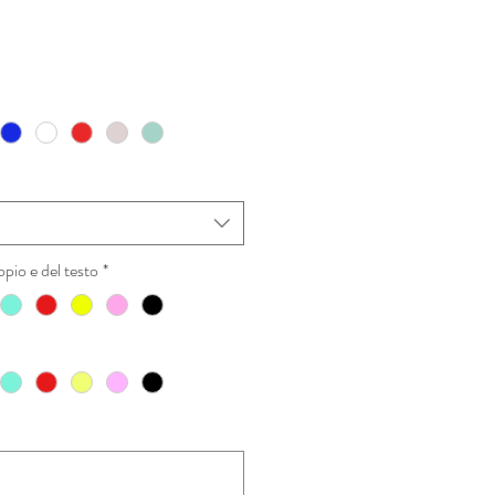
rezzo
contato
pio e del testo
*