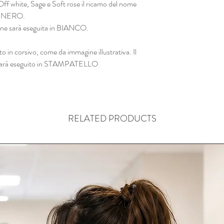
Off white, Sage e Soft rose il ricamo del nome
 in NERO.
zione sarà eseguita in BIANCO.
to in corsivo, come da immagine illustrativa. Il
ne sarà eseguito in STAMPATELLO
RELATED PRODUCTS