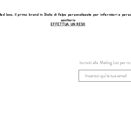
ed love, il primo brand in Italia di felpe personalizzate per infermieri e pers
sanitario
EFFETTUA UN RESO
Iscriviti alla Mailing List per 