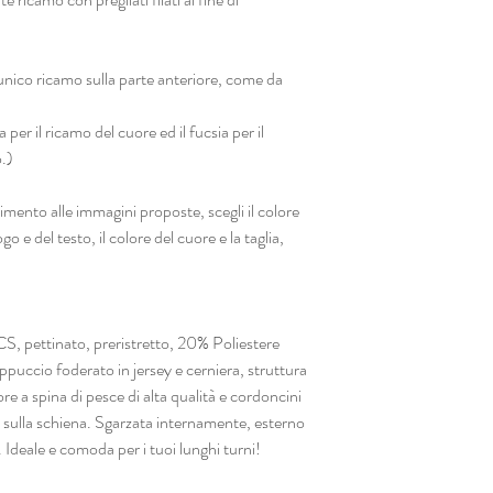
nico ricamo sulla parte anteriore, come da
per il ricamo del cuore ed il fucsia per il
.)
o alle immagini proposte, scegli il colore
go e del testo, il colore del cuore e la taglia,
 pettinato, preristretto, 20% Poliestere
puccio foderato in jersey e cerniera, struttura
re a spina di pesce di alta qualità e cordoncini
y sulla schiena. Sgarzata internamente, esterno
Ideale e comoda per i tuoi lunghi turni!