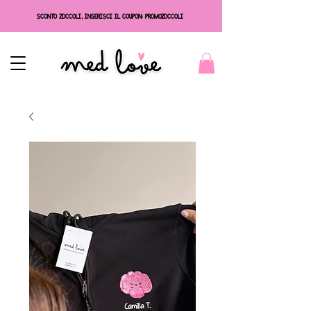
SCONTO ZOCCOLI, INSERISCI IL COUPON: PROMOZOCCOLI