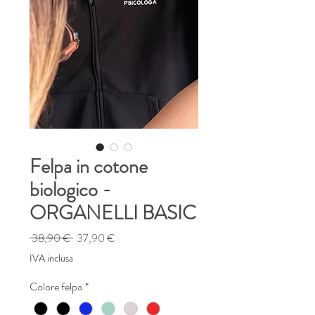
Felpa in cotone
biologico -
ORGANELLI BASIC
Prezzo
Prezzo
 38,90 € 
37,90 €
regolare
scontato
IVA inclusa
Colore felpa
*