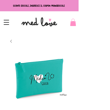
SCONTO ZOCCOLI, INSERISCI IL COUPON: PROMOZOCCOLI