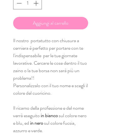
Aggiungi al carrello
Il nostro portatutto con chiusura a
cerniera è perfetto per portare con te
l'indispensabile per le tue giornate
lavorative. Cercare le cose dentro il tuo
zaino o la tua borsa non sarà più un
problema!!
Personalizzalo con il tuo nome e scegli il
colore del cuoricino.
Il ricamo della professione e del nome
verrà eseguito
in bianco
sul colore nero
e blu, ed
in nero
sul colore fucsia,
azzurro e verde.