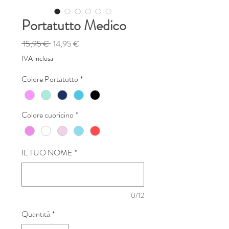
Portatutto Medico
Prezzo
Prezzo
 15,95 € 
14,95 €
regolare
scontato
IVA inclusa
Colore Portatutto
*
Colore cuoricino
*
IL TUO NOME
*
0/12
Quantità
*