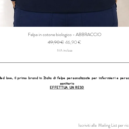
Felpa in cotone biologico - ABBRACCIO
Prezzo regolare
Prezzo scontato
49,90 €
46,90 €
IVA inclusa
ed love, il primo brand in Italia di felpe personalizzate per infermieri e pers
sanitario
EFFETTUA UN RESO
Iscriviti alla Mailing List per 