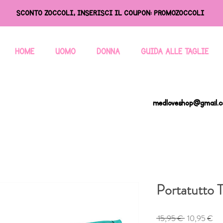
SCONTO ZOCCOLI, INSERISCI IL COUPON: PROMOZOCCOLI
HOME
UOMO
DONNA
GUIDA ALLE TAGLIE
medloveshop@gmail.
Portatutto
Prezzo
Pre
 15,95 € 
10,95 €