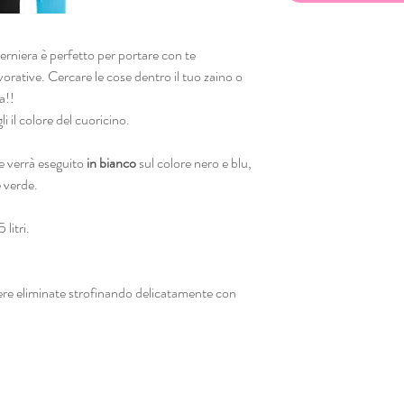
erniera è perfetto per portare con te
avorative. Cercare le cose dentro il tuo zaino o
ma!!
i il colore del cuoricino.
me verrà eseguito
in bianco
sul colore nero e blu,
e verde.
litri.
re eliminate strofinando delicatamente con