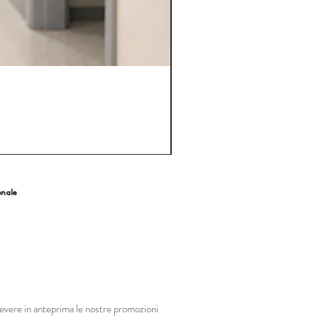
onale
ricevere in anteprima le nostre promozioni