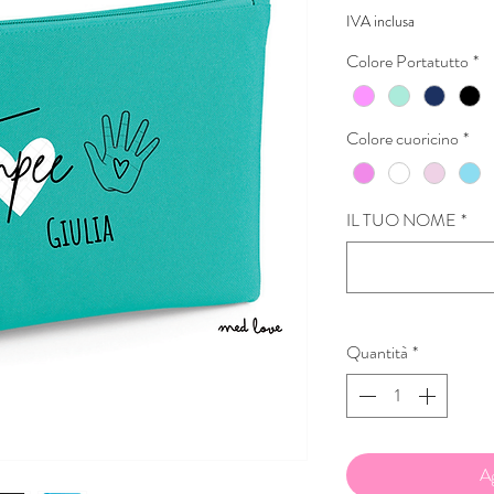
regolare
sco
IVA inclusa
Colore Portatutto
*
Colore cuoricino
*
IL TUO NOME
*
Quantità
*
Ag