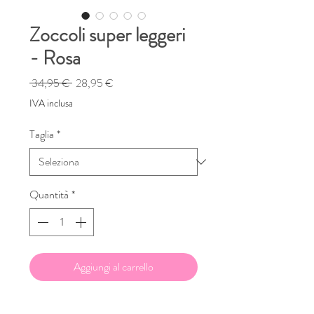
Zoccoli super leggeri
- Rosa
Prezzo
Prezzo
 34,95 € 
28,95 €
regolare
scontato
IVA inclusa
Taglia
*
Quantità
*
Aggiungi al carrello