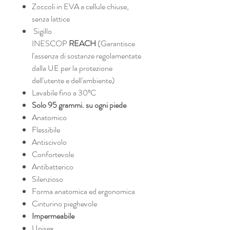
Zoccoli in EVA a cellule chiuse,
senza lattice
Sigillo
INESCOP
REACH
(Garantisce
l'assenza di sostanze regolamentate
dalla UE per la protezione
dell'utente e dell'ambiente)
Lavabile fino a 30ºC
Solo 95 grammi. su ogni piede
Anatomico
Flessibile
Antiscivolo
Confortevole
Antibatterico
Silenzioso
Forma anatomica ed ergonomica
Cinturino pieghevole
Impermeabile
Unisex