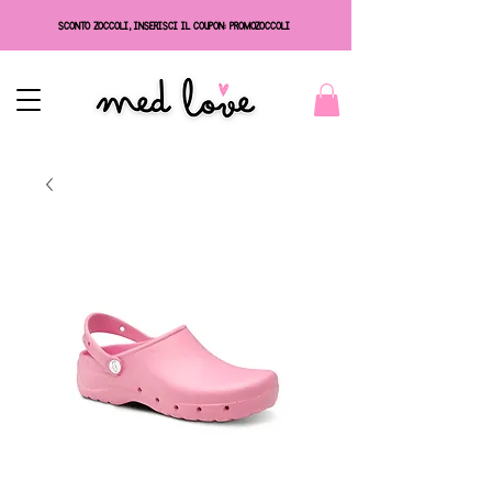
SCONTO ZOCCOLI, INSERISCI IL COUPON: PROMOZOCCOLI