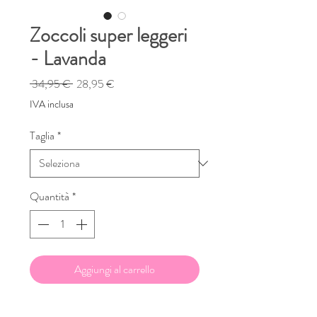
Zoccoli super leggeri
- Lavanda
Prezzo
Prezzo
 34,95 € 
28,95 €
regolare
scontato
IVA inclusa
Taglia
*
Quantità
*
Aggiungi al carrello