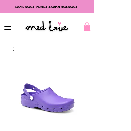
SCONTO ZOCCOLI, INSERISCI IL COUPON: PROMOZOCCOLI