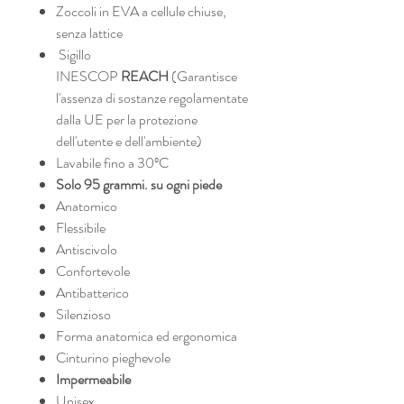
Zoccoli in EVA a cellule chiuse,
senza lattice
Sigillo
INESCOP
REACH
(Garantisce
l'assenza di sostanze regolamentate
dalla UE per la protezione
dell'utente e dell'ambiente)
Lavabile fino a 30ºC
Solo 95 grammi. su ogni piede
Anatomico
Flessibile
Antiscivolo
Confortevole
Antibatterico
Silenzioso
Forma anatomica ed ergonomica
Cinturino pieghevole
Impermeabile
Unisex