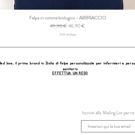
Felpa in cotone biologico - ABBRACCIO
Prezzo regolare
Prezzo scontato
49,90 €
46,90 €
IVA inclusa
ed love, il primo brand in Italia di felpe personalizzate per infermieri e pers
sanitario
EFFETTUA UN RESO
Iscriviti alla Mailing List per 