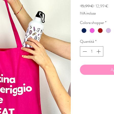
Prezzo
Pre
 15,99 € 
12,99 €
regolare
sco
IVA inclusa
Colore shopper
*
Quantità
*
Ag