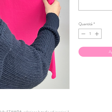
Quantità
*
Ag
 della STAMPA, seleziona la taglia ed inserisci il