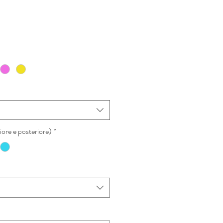
zzo
ntato
ore e posteriore)
*