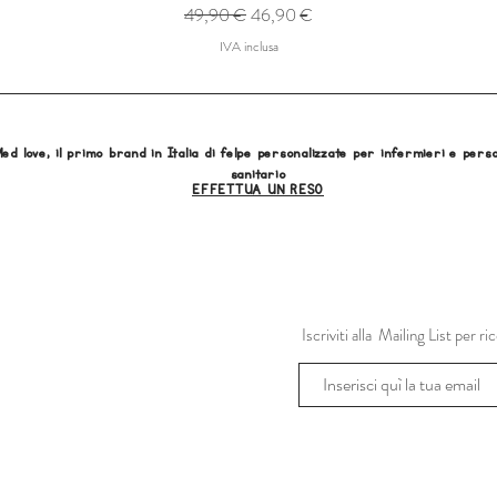
Prezzo regolare
Prezzo scontato
49,90 €
46,90 €
IVA inclusa
ed love, il primo brand in Italia di felpe personalizzate per infermieri e pers
sanitario
EFFETTUA UN RESO
Iscriviti alla Mailing List per 