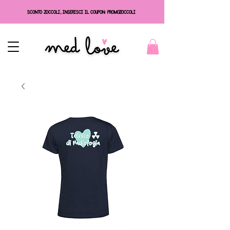
SCONTO ZOCCOLI, INSERISCI IL COUPON: PROMOZOCCOLI