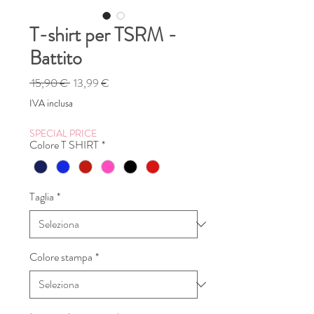
T-shirt per TSRM -
Battito
Prezzo
Prezzo
 15,90 € 
13,99 €
regolare
scontato
IVA inclusa
SPECIAL PRICE
Colore T SHIRT
*
Taglia
*
Colore stampa
*