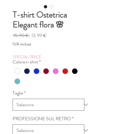
T-shirt Ostetrica
Elegant flora 🌸
Prezzo
Prezzo
 15,90 € 
13,99 €
regolare
scontato
IVA inclusa
SPECIAL PRICE
Colore t-shirt
*
Taglia
*
PROFESSIONE SUL RETRO
*