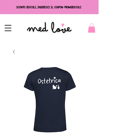
SCONTO ZOCCOLI, INSERISCI IL COUPON: PROMOZOCCOLI