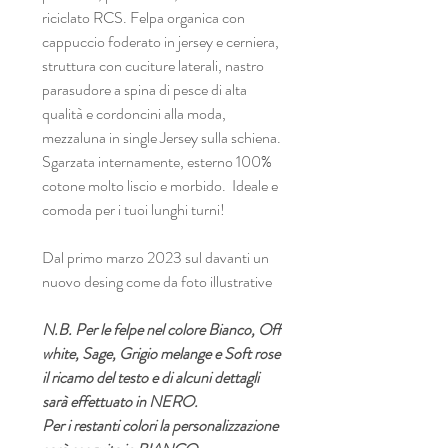
riciclato RCS. Felpa organica con
cappuccio foderato in jersey e cerniera,
struttura con cuciture laterali, nastro
parasudore a spina di pesce di alta
qualità e cordoncini alla moda,
mezzaluna in single Jersey sulla schiena.
Sgarzata internamente, esterno 100%
cotone molto liscio e morbido. Ideale e
comoda per i tuoi lunghi turni!
Dal primo marzo 2023 sul davanti un
nuovo desing come da foto illustrative
N.B. Per le felpe nel colore Bianco, Off
white, Sage, Grigio melange e Soft rose
il ricamo del testo e di alcuni dettagli
sarà effettuato in NERO.
Per i restanti colori la personalizzazione