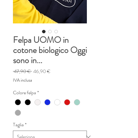
Felpa UOMO in
cotone biologico Oggi
sono in...
Prezzo
Prezzo
 47,90 € 
46,90 €
regolare
scontato
IVA inclusa
Colore felpa
*
Taglia
*