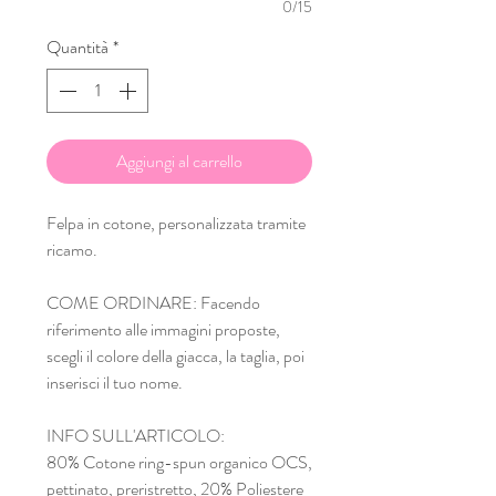
0/15
Quantità
*
Aggiungi al carrello
Felpa in cotone, personalizzata tramite
ricamo.
COME ORDINARE: Facendo
riferimento alle immagini proposte,
scegli il colore della giacca, la taglia, poi
inserisci il tuo nome.
INFO SULL'ARTICOLO:
80% Cotone ring-spun organico OCS,
pettinato, preristretto, 20% Poliestere