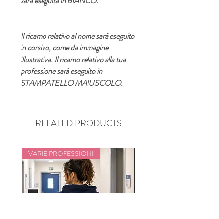
sarà eseguita in BIANCO.
Il ricamo relativo al nome sarà eseguito
in corsivo, come da immagine
illustrativa. Il ricamo relativo alla tua
professione sarà eseguito in
STAMPATELLO MAIUSCOLO.
RELATED PRODUCTS
VARIE PROFESSIONI
VARIE PROFESSIONI