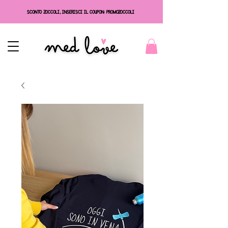
SCONTO ZOCCOLI, INSERISCI IL COUPON: PROMOZOCCOLI