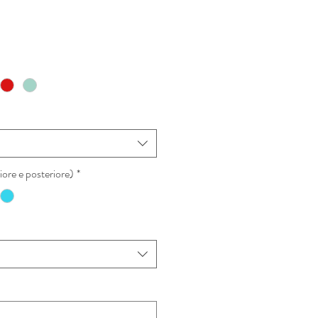
zzo
ntato
ore e posteriore)
*