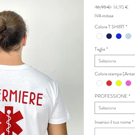
Prezzo
Pre
 16,95 € 
14,95 €
regolare
sco
IVA inclusa
Colore T SHIRT
*
Taglia
*
Seleziona
Colore stampa (Anteri
PROFESSIONE
*
Seleziona
Inserisci il tuo nome
*