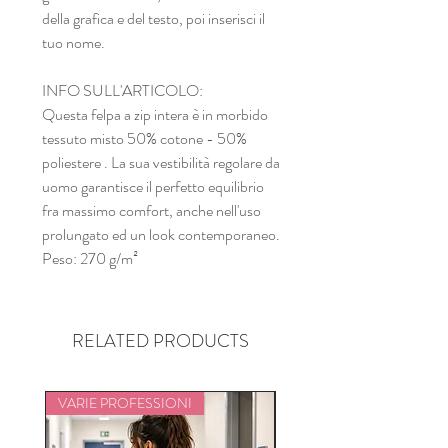
della grafica e del testo, poi inserisci il
tuo nome.
INFO SULL'ARTICOLO:
Questa felpa a zip intera è in morbido
tessuto misto 50% cotone - 50%
poliestere . La sua vestibilità regolare da
uomo garantisce il perfetto equilibrio
fra massimo comfort, anche nell'uso
prolungato ed un look contemporaneo.
Peso: 270 g/m²
RELATED PRODUCTS
VARIE PROFESSIONI
VARIE PROFESSIONI