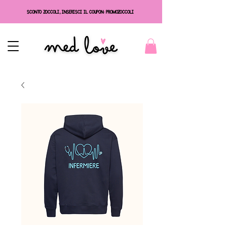
SCONTO ZOCCOLI, INSERISCI IL COUPON: PROMOZOCCOLI