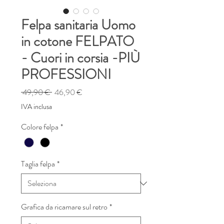
Felpa sanitaria Uomo
in cotone FELPATO
- Cuori in corsia -PIÙ
PROFESSIONI
Prezzo
Prezzo
 49,90 € 
46,90 €
regolare
scontato
IVA inclusa
Colore felpa
*
Taglia felpa
*
Grafica da ricamare sul retro
*