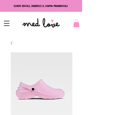
SCONTO ZOCCOLI, INSERISCI IL COUPON: PROMOZOCCOLI