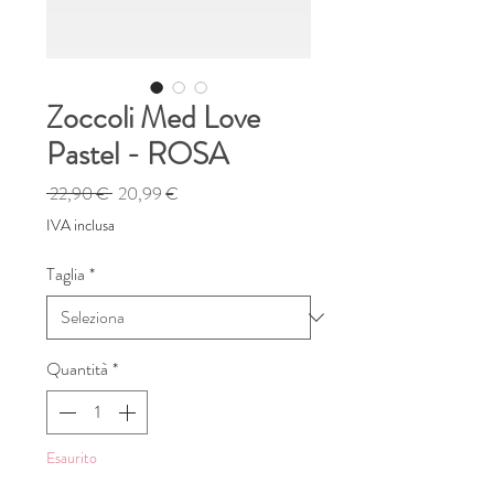
Zoccoli Med Love
Pastel - ROSA
Prezzo
Prezzo
 22,90 € 
20,99 €
regolare
scontato
IVA inclusa
Taglia
*
Quantità
*
Esaurito