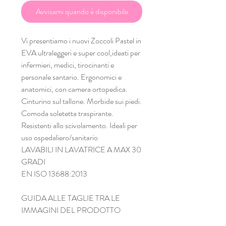
Avvisami quando è disponibile
Vi presentiamo i nuovi Zoccoli Pastel in
EVA ultraleggeri e super cool,ideati per
infermieri, medici, tirocinanti e
personale santario. Ergonomici e
anatomici, con camera ortopedica.
Cinturino sul tallone. Morbide sui piedi.
Comoda soletetta traspirante.
Resistenti allo scivolamento. Ideali per
uso ospedaliero/sanitario
LAVABILI IN LAVATRICE A MAX 30
GRADI
EN ISO 13688:2013
GUIDA ALLE TAGLIE TRA LE
IMMAGINI DEL PRODOTTO