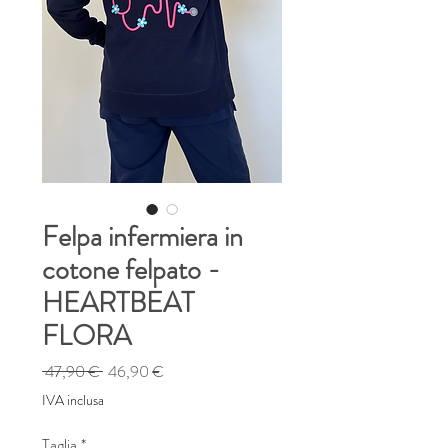
Felpa infermiera in
cotone felpato -
HEARTBEAT
FLORA
Prezzo
Prezzo
 47,90 € 
46,90 €
regolare
scontato
IVA inclusa
Taglia
*