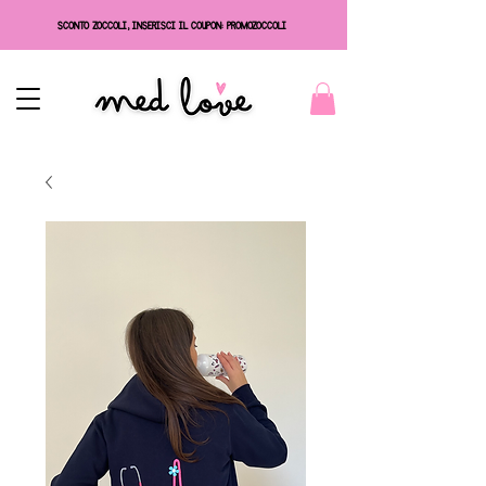
SCONTO ZOCCOLI, INSERISCI IL COUPON: PROMOZOCCOLI