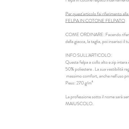
Per quest'articolo fai riferimento alla 
FELPA IN COTONE FELPATO
COME ORDINARE: Facendo riferiment
della giacca, la taglia, poi inserisci il
INFO SULL'ARTICOLO:
Questa felpa a collo alto e zip inte
50% poliestere . La sua vestibilità reg
massimo comfort, anche nell'uso p
Peso: 270 g/m²
La professione sotto il nome sarà
MAIUSCOLO.