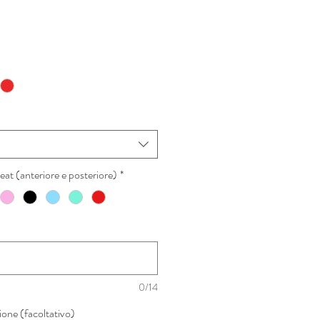
at (anteriore e posteriore)
*
0/14
sione (facoltativo)