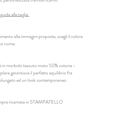
guida alle taglie:
o alle immagini proposte, scegli il colore
 tuo nome.
ra è in morbido tessuto misto 50% cotone -
olare garantisce il perfetto equilibrio fra
rolungato ed un look contemporaneo.
 sempre ricamata in STAMPATELLO