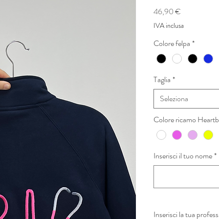
Prezzo
46,90 €
IVA inclusa
Colore felpa
*
Taglia
*
Seleziona
Colore ricamo Heartbe
Inserisci il tuo nome
*
Inserisci la tua profes