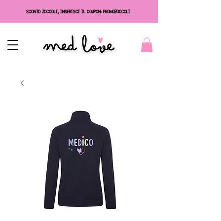
SCONTO ZOCCOLI, INSERISCI IL COUPON: PROMOZOCCOLI