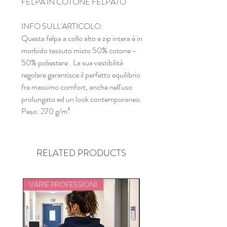
FELPA IN COTONE FELPATO
INFO SULL'ARTICOLO:
Questa felpa a collo alto e zip intera è in
morbido tessuto misto 50% cotone -
50% poliestere . La sua vestibilità
regolare garantisce il perfetto equilibrio
fra massimo comfort, anche nell'uso
prolungato ed un look contemporaneo.
Peso: 270 g/m²
RELATED PRODUCTS
VARIE PROFESSIONI
VARIE PROFESSIONI