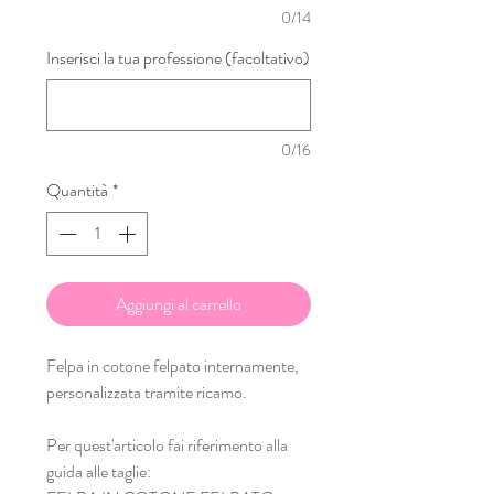
0/14
Inserisci la tua professione (facoltativo)
0/16
Quantità
*
Aggiungi al carrello
Felpa in cotone felpato internamente,
personalizzata tramite ricamo.
Per quest'articolo fai riferimento alla
guida alle taglie: