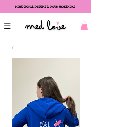
SCONTO ZOCCOLI, INSERISCI IL COUPON: PROMOZOCCOLI