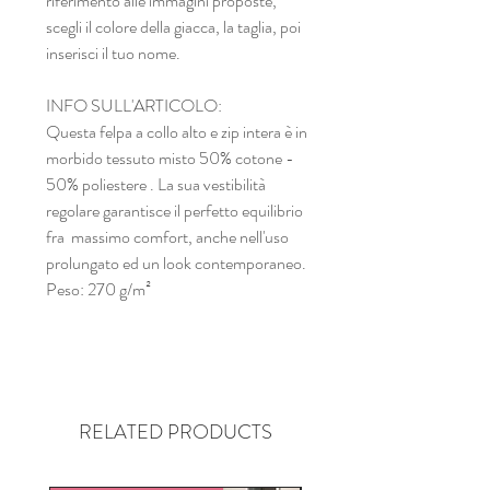
riferimento alle immagini proposte,
scegli il colore della giacca, la taglia, poi
inserisci il tuo nome.
INFO SULL'ARTICOLO:
Questa felpa a collo alto e zip intera è in
morbido tessuto misto 50% cotone -
50% poliestere . La sua vestibilità
regolare garantisce il perfetto equilibrio
fra massimo comfort, anche nell'uso
prolungato ed un look contemporaneo.
Peso: 270 g/m²
RELATED PRODUCTS