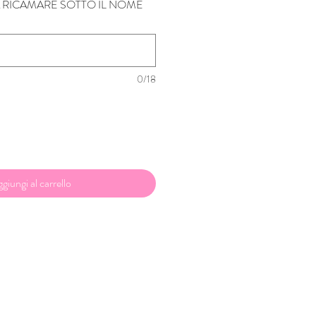
 RICAMARE SOTTO IL NOME
0/18
giungi al carrello