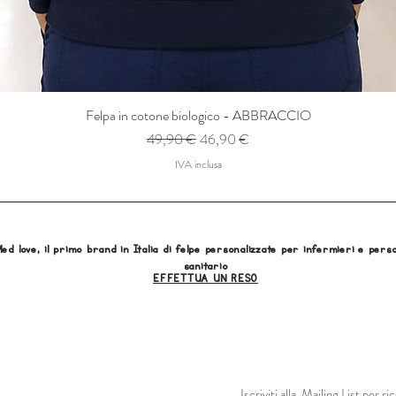
Felpa in cotone biologico - ABBRACCIO
Prezzo regolare
Prezzo scontato
49,90 €
46,90 €
IVA inclusa
ed love, il primo brand in Italia di felpe personalizzate per infermieri e pers
sanitario
EFFETTUA UN RESO
Iscriviti alla Mailing List per 