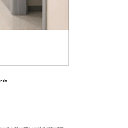
onale
ricevere in anteprima le nostre promozioni