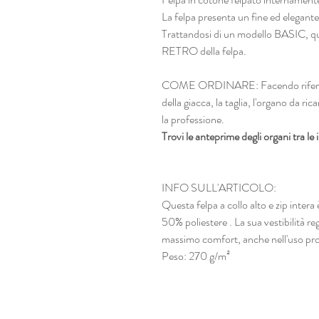
La felpa presenta un fine ed elegante 
Trattandosi di un modello BASIC, qu
RETRO della felpa.
COME ORDINARE: Facendo riferiment
della giacca, la taglia, l'organo da ri
la professione.
Trovi le anteprime degli organi tra l
INFO SULL'ARTICOLO:
Questa felpa a collo alto e zip inte
50% poliestere . La sua vestibilità reg
massimo comfort, anche nell'uso pr
Peso: 270 g/m²