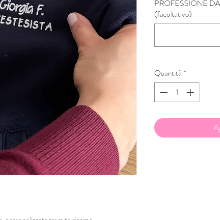
PROFESSIONE DA
(facoltativo)
Quantità
*
Ag
, personalizzata tramite ricamo.