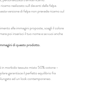
ricamo realizzato sull davanti della felpa.
esta versione di felpa non prevede ricamo sul
o alle immagini proposte, scegli il colore
camare poi inserisci il tuo nome e se vuoi anche
e immagini di questo prodotto.
ra è in morbido tessuto misto 50% cotone -
olare garantisce il perfetto equilibrio fra
olungato ed un look contemporaneo.