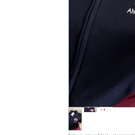
Felpa in cotone felpato internamente