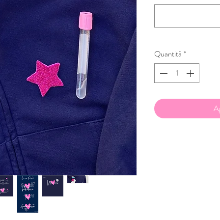
Quantità
*
Ag