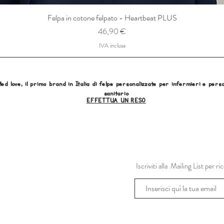
Felpa in cotone felpato - Heartbeat PLUS
Prezzo
46,90 €
IVA inclusa
ed love, il primo brand in Italia di felpe personalizzate per infermieri e pers
sanitario
EFFETTUA UN RESO
Iscriviti alla Mailing List per 