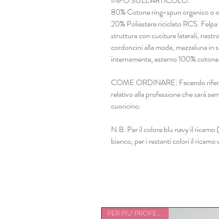
INFO SULL'ARTICOLO:
80% Cotone ring-spun organico o org
20% Poliestere riciclato RCS. Felpa 
struttura con cuciture laterali, nastr
cordoncini alla moda, mezzaluna in s
internamente, esterno 100% cotone l
COME ORDINARE: Facendo riferiment
relativo alla professione che sarà 
cuoricino.
N.B. Per il colore blu navy il ricamo
bianco, per i restanti colori il ricamo
PER PIU' PROFESSIONI