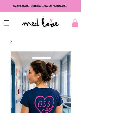
SCONTO ZOCCOLI, INSERISCI IL COUPON: PROMOZOCCOLI