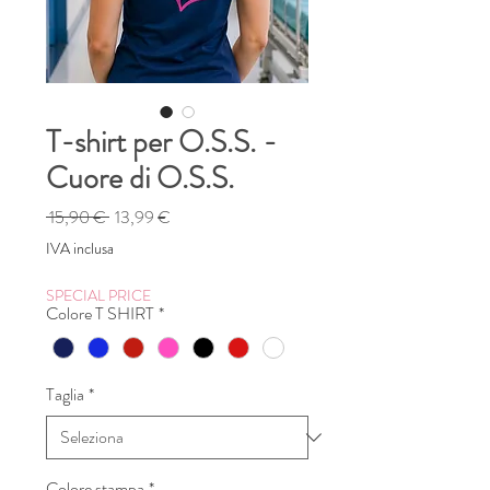
T-shirt per O.S.S. -
Cuore di O.S.S.
Prezzo
Prezzo
 15,90 € 
13,99 €
regolare
scontato
IVA inclusa
SPECIAL PRICE
Colore T SHIRT
*
Taglia
*
Colore stampa
*