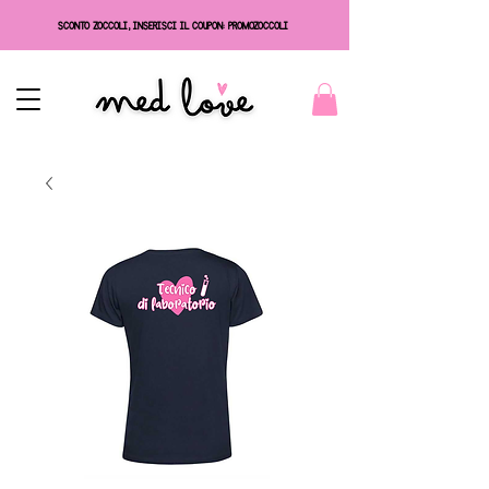
SCONTO ZOCCOLI, INSERISCI IL COUPON: PROMOZOCCOLI