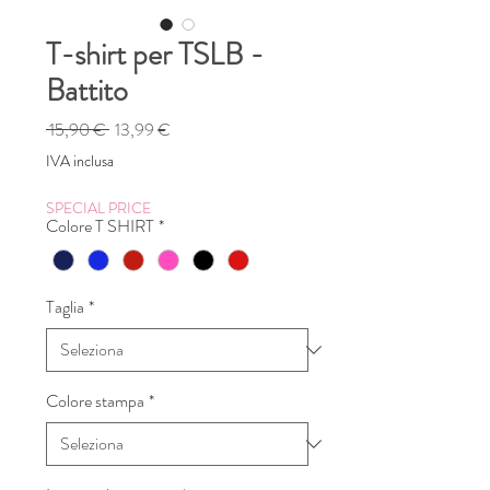
T-shirt per TSLB -
Battito
Prezzo
Prezzo
 15,90 € 
13,99 €
regolare
scontato
IVA inclusa
SPECIAL PRICE
Colore T SHIRT
*
Taglia
*
Colore stampa
*