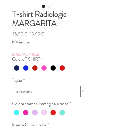
T-shirt Radiologia
MARGARITA
Prezzo
Prezzo
 15,90 € 
13,99 €
regolare
scontato
IVA inclusa
SPECIAL PRICE
Colore T SHIRT
*
Taglia
*
Colore stampa Immagine e testo
*
Inserisci il tuo nome
*