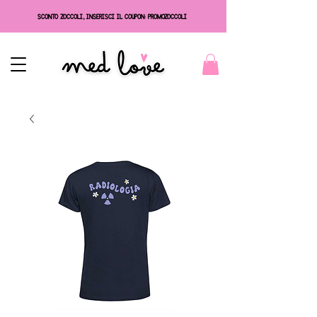
SCONTO ZOCCOLI, INSERISCI IL COUPON: PROMOZOCCOLI