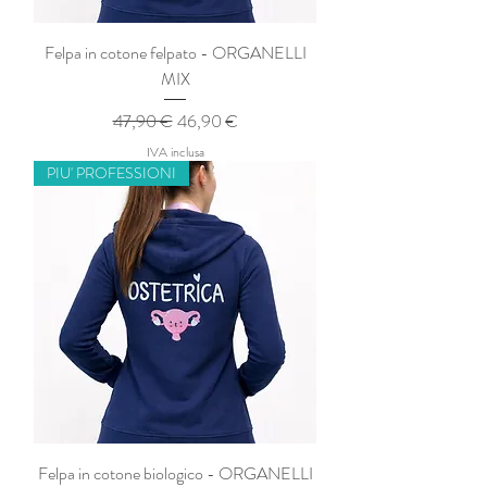
Felpa in cotone felpato - ORGANELLI
MIX
Prezzo regolare
Prezzo scontato
47,90 €
46,90 €
IVA inclusa
PIU' PROFESSIONI
Felpa in cotone biologico - ORGANELLI