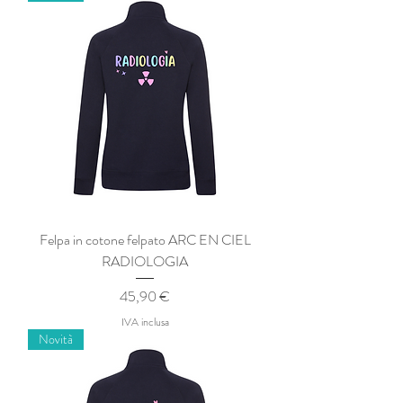
Felpa in cotone felpato ARC EN CIEL
RADIOLOGIA
Prezzo
45,90 €
IVA inclusa
Novità