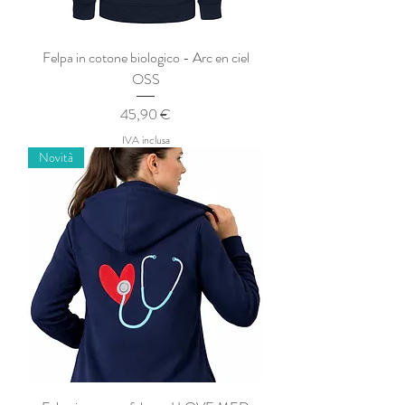
Felpa in cotone biologico - Arc en ciel
OSS
Prezzo
45,90 €
IVA inclusa
Novità